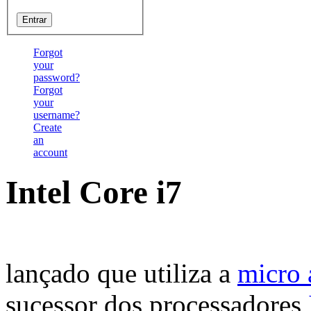
Forgot
your
password?
Forgot
your
username?
Create
an
account
Intel Core i7
lançado que utiliza a
micro 
sucessor dos processadores