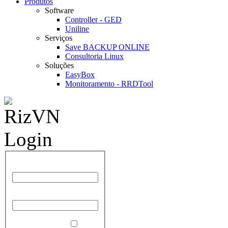
Produtos
Software
Controller - GED
Uniline
Serviços
Save BACKUP ONLINE
Consultoria Linux
Soluções
EasyBox
Monitoramento - RRDTool
Nome de Usuário
Senha
Lembrar de Mim